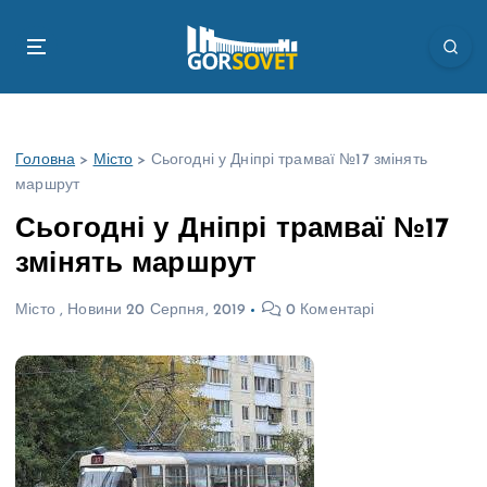
П
е
р
е
й
т
Головна
>
Місто
>
Сьогодні у Дніпрі трамваї №17 змінять
и
маршрут
д
о
Сьогодні у Дніпрі трамваї №17
в
змінять маршрут
м
і
Місто
,
Новини
20 Серпня, 2019
0 Коментарі
с
т
у