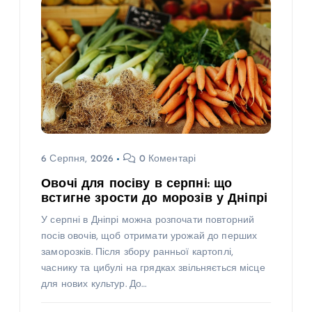
6 Серпня, 2026
0 Коментарі
Овочі для посіву в серпні: що
встигне зрости до морозів у Дніпрі
У серпні в Дніпрі можна розпочати повторний
посів овочів, щоб отримати урожай до перших
заморозків. Після збору ранньої картоплі,
часнику та цибулі на грядках звільняється місце
для нових культур. До…