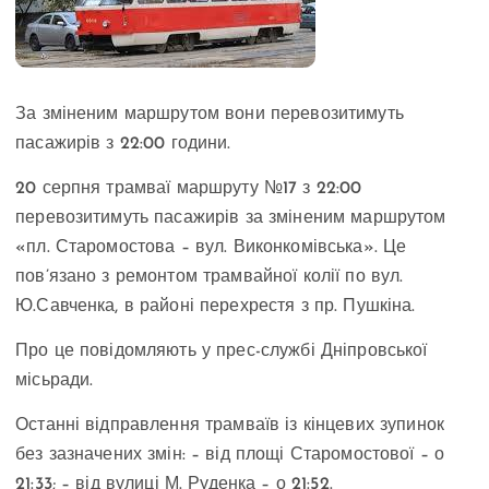
За зміненим маршрутом вони перевозитимуть
пасажирів з 22:00 години.
20 серпня трамваї маршруту №17 з 22:00
перевозитимуть пасажирів за зміненим маршрутом
«пл. Старомостова – вул. Виконкомівська». Це
пов’язано з ремонтом трамвайної колії по вул.
Ю.Савченка, в районі перехрестя з пр. Пушкіна.
Про це повідомляють у прес-службі Дніпровської
місьради.
Останні відправлення трамваїв із кінцевих зупинок
без зазначених змін: – від площі Старомостової – о
21:33; – від вулиці М. Руденка – о 21:52.