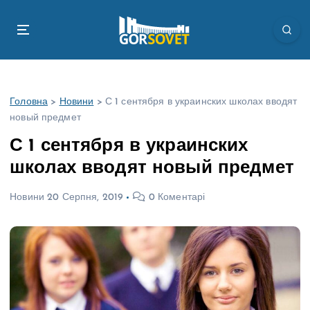
П
е
р
е
й
т
Головна
>
Новини
>
С 1 сентября в украинских школах вводят
и
новый предмет
д
о
С 1 сентября в украинских
в
школах вводят новый предмет
м
і
Новини
20 Серпня, 2019
0 Коментарі
с
т
у