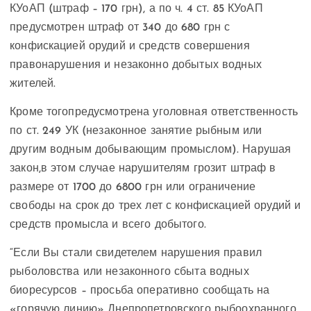
КУоАП (штраф – 170 грн), а по ч. 4 ст. 85 КУоАП
предусмотрен штраф от 340 до 680 грн с
конфискацией орудий и средств совершения
правонарушения и незаконно добытых водных
жителей.
Кроме тогопредусмотрена уголовная ответственность
по ст. 249 УК (незаконное занятие рыбным или
другим водным добывающим промыслом). Нарушая
закон,в этом случае нарушителям грозит штраф в
размере от 1700 до 6800 грн или ограничение
свободы на срок до трех лет с конфискацией орудий и
средств промысла и всего добытого.
“Если Вы стали свидетелем нарушения правил
рыболовства или незаконного сбыта водных
биоресурсов – просьба оперативно сообщать на
«горячую линию» Днепропетровского рыбоохранного