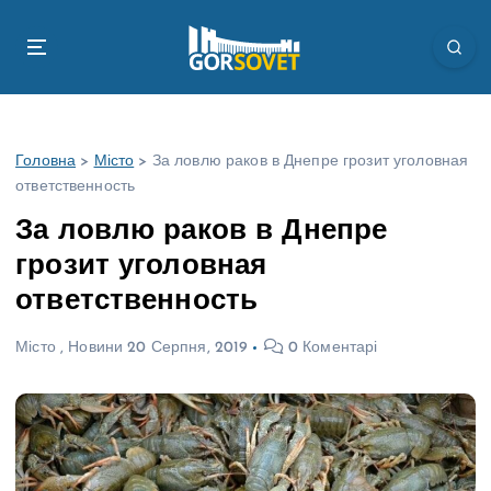
П
е
р
е
й
т
Головна
>
Місто
>
За ловлю раков в Днепре грозит уголовная
и
ответственность
д
о
За ловлю раков в Днепре
в
грозит уголовная
м
і
ответственность
с
т
Місто
,
Новини
20 Серпня, 2019
0 Коментарі
у