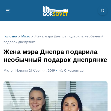
П
е
р
е
й
т
Головна
>
Місто
>
Жена мэра Днепра подарила необычный
и
подарок днепрянке
д
о
Жена мэра Днепра подарила
в
необычный подарок днепрянке
м
і
Місто
,
Новини
21 Серпня, 2019
0 Коментарі
с
т
у