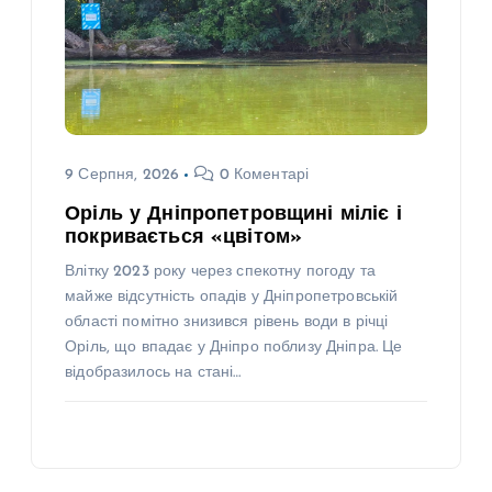
9 Серпня, 2026
0 Коментарі
Оріль у Дніпропетровщині міліє і
покривається «цвітом»
Влітку 2023 року через спекотну погоду та
майже відсутність опадів у Дніпропетровській
області помітно знизився рівень води в річці
Оріль, що впадає у Дніпро поблизу Дніпра. Це
відобразилось на стані…