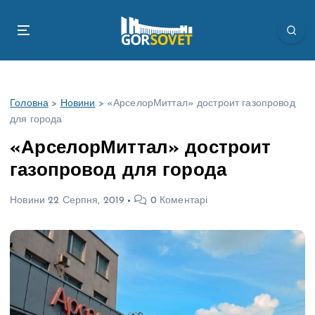
П
е
р
е
й
т
Головна
>
Новини
>
«АрселорМиттал» достроит газопровод
и
для города
д
о
«АрселорМиттал» достроит
в
газопровод для города
м
і
Новини
22 Серпня, 2019
0 Коментарі
с
т
у