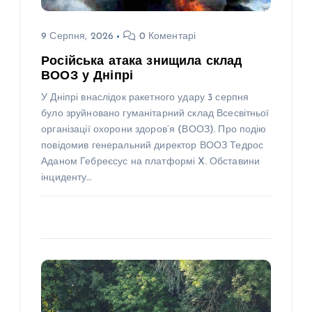
9 Серпня, 2026
0 Коментарі
Російська атака знищила склад
ВООЗ у Дніпрі
У Дніпрі внаслідок ракетного удару 3 серпня
було зруйновано гуманітарний склад Всесвітньої
організації охорони здоров’я (ВООЗ). Про подію
повідомив генеральний директор ВООЗ Тедрос
Аданом Гебреєсус на платформі X. Обставини
інциденту…