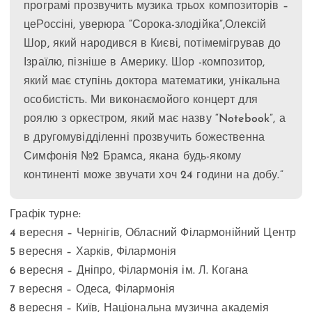
програмі прозвучить музика трьох композиторів –
цеРоссіні, уверюра “Сорока-злодійка”,Олексій
Шор, який народився в Києві, потімемігрував до
Ізраїлю, пізніше в Америку. Шор -композитор,
який має ступінь доктора математики, унікальна
особистість. Ми виконаємойого концерт для
роялю з оркестром, який має назву “Notebook”, а
в другомувідділенні прозвучить божественна
Симфонія №2 Брамса, якана будь-якому
континенті може звучати хоч 24 години на добу.”
Графік турне:
4 вересня – Чернігів, Обласний Філармонійний Центр
5 вересня – Харків, Філармонія
6 вересня – Дніпро, Філармонія ім. Л. Когана
7 вересня – Одеса, Філармонія
8 вересня – Київ, Національна музична академія