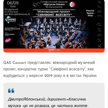
GAS Concert представляє: міжнародний музичний
проект, концертне турне “Симфонії всесвіту”, яке
відбудеться у вересні 2019 року в 6 містах України.
ДмитроЯблонський, диригент:«Класична
музика -це не розвага, це частина життя.