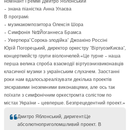
номінант“Греммі”Дмитро Яблонський
– знана піаністка Анна Улаєва
В програмі:
– музикакомпозитора Олексія Шора
– Симфонія №2Йоганнеса Брамса
– Увертюра“Сорока-злодійка” Джоакіно Россіні
Юрій Погорецький, директор оркестру “ВіртуозиКиєва”,
концертмейстр групи віолончелей:«Це турне – наша
перша велика спроба взаємодії віртуознихвиконавців
класичної музики з українським слухачем. Заостанні
роки нам вдалосьзреалізувати декілька проектів
зяскравими іноземними виконавцями, але ось так
поїхати з симфонічним оркестромта солістом по
містах України – цевперше. Безпрецедентний проект.»
Дмитро Яблонський, диригент:Це
абсолютноприголомшливий проект. В