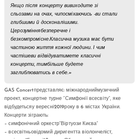
Якщо після концерту вивиходите зі
сльозами на очах, чипосміхаючись -ви стали
глибшими й досконалішими.
Церозуміннябезперечне і
безкомпромісне.Класична музика має бути
частиною життя кожної людини. І чим
частішеви відвідуватимете класичні
концерти, тимбільше будете
заглиблюватись в себе.»
GAS Concertпредставляє: міжнародниймузичний
проект, концертне турне “Симфонії всесвіту”, яке
відбудетьсяу вересні
2019
року в 6 містах України.
Концерти зіграють:
– симфонічний оркестр“Віртуози Києва”
– всесвітньовідомий диригентта віолончеліст,