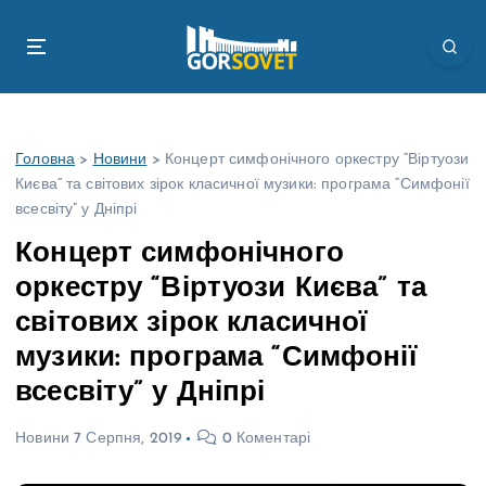
П
е
р
е
й
т
Головна
>
Новини
>
Концерт симфонічного оркестру “Віртуози
и
Києва” та світових зірок класичної музики: програма “Симфонії
д
всесвіту” у Дніпрі
о
в
Концерт симфонічного
м
оркестру “Віртуози Києва” та
і
с
світових зірок класичної
т
музики: програма “Симфонії
у
всесвіту” у Дніпрі
Новини
7 Серпня, 2019
0 Коментарі