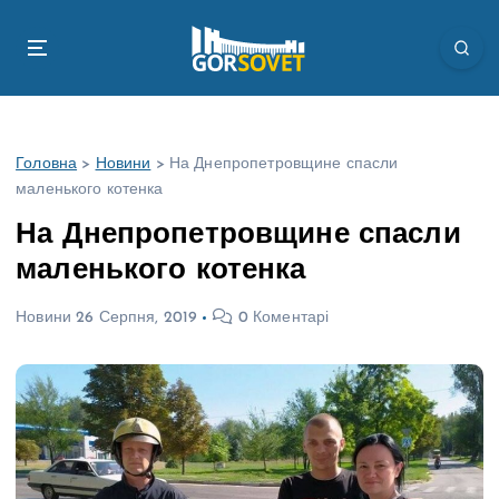
П
е
р
е
й
т
Головна
>
Новини
>
На Днепропетровщине спасли
и
маленького котенка
д
о
На Днепропетровщине спасли
в
маленького котенка
м
і
Новини
26 Серпня, 2019
0 Коментарі
с
т
у