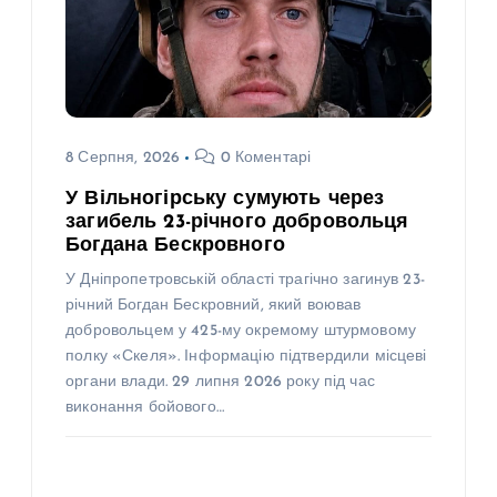
8 Серпня, 2026
0 Коментарі
У Вільногірську сумують через
загибель 23-річного добровольця
Богдана Бескровного
У Дніпропетровській області трагічно загинув 23-
річний Богдан Бескровний, який воював
добровольцем у 425-му окремому штурмовому
полку «Скеля». Інформацію підтвердили місцеві
органи влади. 29 липня 2026 року під час
виконання бойового…