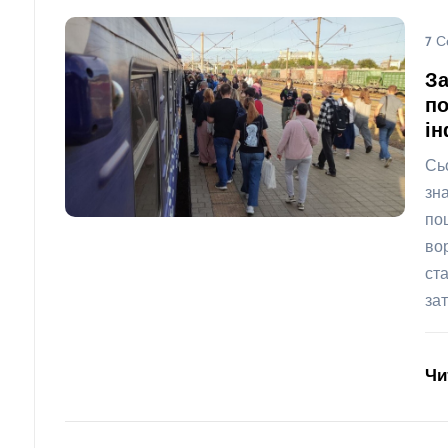
7 С
За
по
ін
Сь
зн
по
во
ст
за
Чи