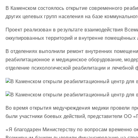
В Каменском состоялось открытие современного реаби
других целевых групп населения на базе коммунально
Проект реализован в результате взаимодействия Всем
оккупированных территорий и внутренне помещённых л
В отделениях выполнили ремонт внутренних помещени
реабилитационное и медицинское оборудование, модер
отделение психологической реабилитации и лечебной ф
Во время открытия медучреждения медики провели пре
были участники боевых действий, представители ОО «П
«Я благодарен Министерству по вопросам временно окк