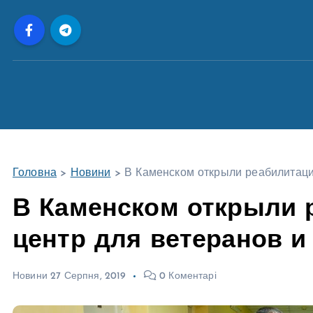
П
е
р
е
й
т
и
д
о
Головна
>
Новини
>
В Каменском открыли реабилитаци
в
м
В Каменском открыли 
і
центр для ветеранов и
с
т
у
Новини
27 Серпня, 2019
0 Коментарі