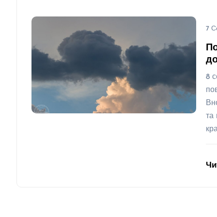
7 С
По
до
8 с
по
Вн
та
кра
Чи