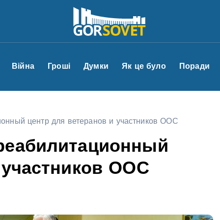
Війна
Гроші
Думки
Як це було
Поради
онный центр для ветеранов и участников ООС
реабилитационный
 участников ООС