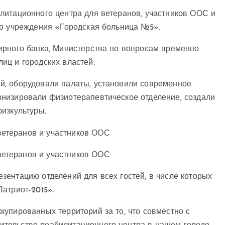
литационного центра для ветеранов, участников ООС и
го учреждения «Городская больница №5».
ирного банка, Министерства по вопросам временно
иц и городских властей.
й, оборудовали палаты, установили современное
низировали физиотерапевтическое отделение, создали
изкультуры.
зентацию отделений для всех гостей, в числе которых
атриот-2015».
упированных территорий за то, что совместно с