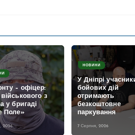
НОВИНИ
НИ
У Дніпрі учасник
нту – офіцер:
бойових дій
військового з
отримають
а у бригаді
безкоштовне
е Поле»
паркування
, 2026
7 Серпня, 2026