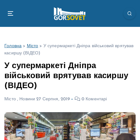
П
е
р
е
й
т
Головна
>
Місто
>
У супермаркеті Дніпра військовий врятував
и
касиршу (ВІДЕО)
д
о
У супермаркеті Дніпра
в
військовий врятував касиршу
м
і
(ВІДЕО)
с
т
Місто
,
Новини
27 Серпня, 2019
0 Коментарі
у