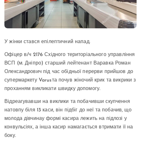
У жінки стався епілептичний напад.
Офіцер в/ч 2176 Східного територіального управління
ВСП (м. Дніпро) старший лейтенант Варавка Роман
Олександрович під час обідньої перерви прийшов до
супермаркету Varusта почув жіночий крик та викрики з
проханням викликати швидку допомогу.
Відреагувавши на виклики та побачивши скупчення
натовпу біля 13 каси, він підбіг до неї та побачив, що
молода дівчина
у формі касира лежить на підлозі у
конвульсіях, а інша касир намагається втримати її на
боку.