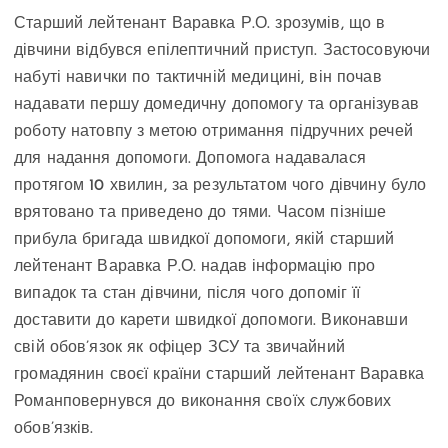
Старший лейтенант Варавка Р.О. зрозумів, що в
дівчини відбувся епілептичний приступ. Застосовуючи
набуті навички по тактичній медицині, він почав
надавати першу домедичну допомогу та організував
роботу натовпу з метою отримання підручних речей
для надання допомоги. Допомога надавалася
протягом 10 хвилин, за результатом чого дівчину було
врятовано та приведено до тями. Часом пізніше
прибула бригада швидкої допомоги, якій старший
лейтенант Варавка Р.О. надав інформацію про
випадок та стан дівчини, після чого допоміг її
доставити до карети швидкої допомоги. Виконавши
свій обов’язок як офіцер ЗСУ та звичайний
громадянин своєї країни старший лейтенант Варавка
Романповернувся до виконання своїх службових
обов’язків.