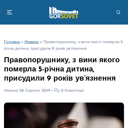
П
е
р
е
й
т
Головна
>
Новини
>
Правопорушнику, з вини якого померла 5-
и
річна дитина, присудили 9 років ув’язнення
д
о
Правопорушнику, з вини якого
в
померла 5-річна дитина,
м
і
присудили 9 років ув’язнення
с
т
Новини
28 Серпня, 2019
0 Коментарі
у