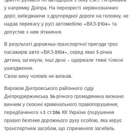
Sport», рухався по автодорозі з боку с.м.т. Петриківка
у напрямку Дніпра. На перехресті нерівнозначних
доріг, виїжджаючи з другорядної дороги на головну, не
надав перевагу у русі автомобілю «ВАЗ-2104» та
допустив з ним зіткнення.
В результаті дорожньо-транспортної пригоди троє
пасажирів авто «ВАЗ-2104», серед яких 5-річна
дитина, загинули, інші двоє – одержали тяжкі тілесні
ушкодження.
Свою вину чоловік не визнав.
Вироком Дніпровського районного суду
Дніпродзержинська 56-річного громадянина визнано
винним у скоєнні кримінального правопорушення,
передбаченого ч.3 ст.286 КК України (порушення
правил безпеки дорожнього руху особою, яка керує
транспортним засобом, що спричинило загибель