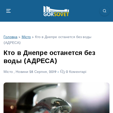
П
е
р
е
й
т
Головна
>
Місто
>
Кто в Днепре останется без воды
и
(АДРЕСА)
д
о
Кто в Днепре останется без
в
воды (АДРЕСА)
м
і
Місто
,
Новини
28 Серпня, 2019
0 Коментарі
с
т
у