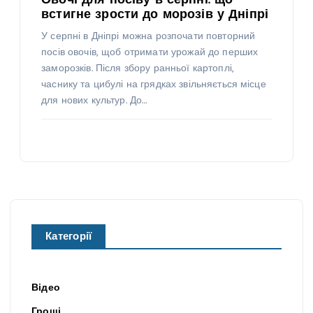
Овочі для посіву в серпні: що
встигне зрости до морозів у Дніпрі
У серпні в Дніпрі можна розпочати повторний
посів овочів, щоб отримати урожай до перших
заморозків. Після збору ранньої картоплі,
часнику та цибулі на грядках звільняється місце
для нових культур. До…
Категорії
Відео
Гроші