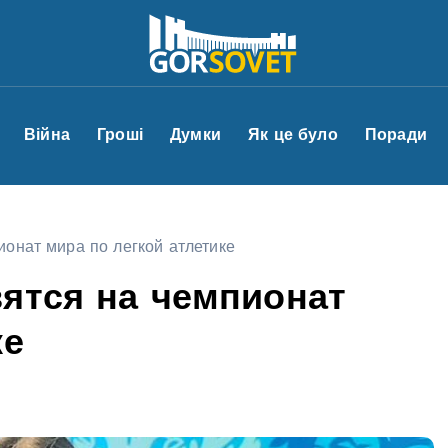
Війна
Гроші
Думки
Як це було
Поради
онат мира по легкой атлетике
ятся на чемпионат
ке