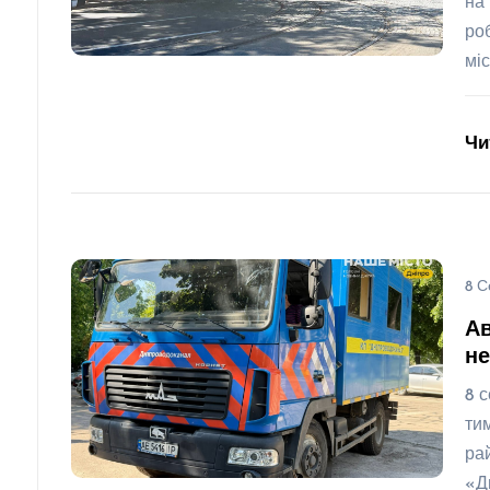
на
ро
мі
Чи
8 С
Ав
не
8 
ти
ра
«Д