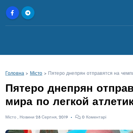
П
е
р
е
й
т
и
д
о
Головна
>
Місто
>
Пятеро днепрян отправятся на чемпи
в
м
Пятеро днепрян отправ
і
мира по легкой атлети
с
т
у
Місто
,
Новини
28 Серпня, 2019
0 Коментарі