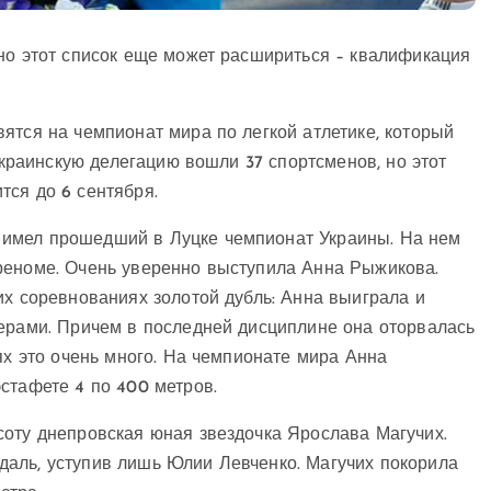
но этот список еще может расшириться – квалификация
ятся на чемпионат мира по легкой атлетике, который
 украинскую делегацию вошли 37 спортсменов, но этот
тся до 6 сентября.
имел прошедший в Луцке чемпионат Украины. На нем
реноме. Очень уверенно выступила Анна Рыжикова.
их соревнованиях золотой дубль: Анна выиграла и
ьерами. Причем в последней дисциплине она оторвалась
ях это очень много. На чемпионате мира Анна
стафете 4 по 400 метров.
соту днепровская юная звездочка Ярослава Магучих.
аль, уступив лишь Юлии Левченко. Магучих покорила