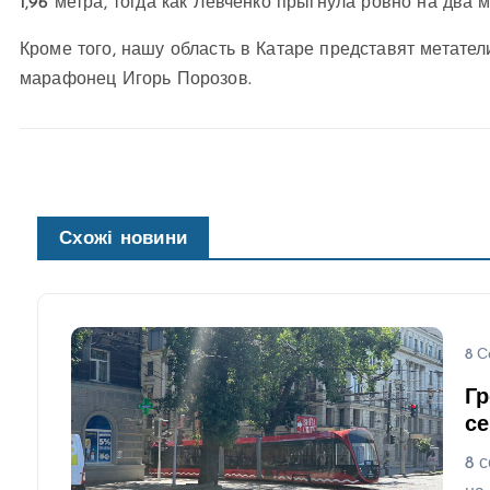
1,96 метра, тогда как Левченко прыгнула ровно на два м
Кроме того, нашу область в Катаре представят метате
марафонец Игорь Порозов.
Схожі новини
8 С
Гр
се
8 