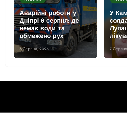
Аварійні роботи у
У Ка
Дніпрі 8 серпня: де
солд
немає води та
Лупаш
обмежено рух
лікув
8 Серпня, 2026
7 Серпня