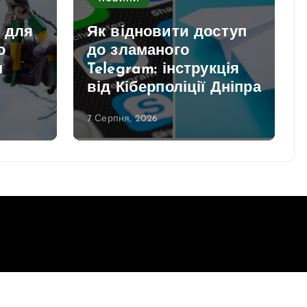
и для
Як відновити доступ
о
до зламаного
м
Telegram: інструкція
від Кіберполіції Дніпра
7 Серпня, 2026