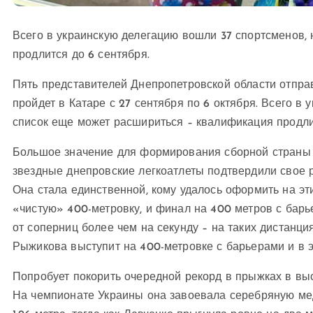
Всего в украинскую делегацию вошли 37 спортсменов, 
продлится до 6 сентября.
Пять представителей Днепропетровской области отправ
пройдет в Катаре с 27 сентября по 6 октября. Всего в
список еще может расшириться – квалификация продли
Большое значение для формирования сборной страны 
звездные днепровские легкоатлеты подтвердили свое 
Она стала единственной, кому удалось оформить на эт
«чистую» 400-метровку, и финал на 400 метров с бар
от соперниц более чем на секунду – на таких дистанци
Рыжикова выступит на 400-метровке с барьерами и в э
Попробует покорить очередной рекорд в прыжках в вы
На чемпионате Украины она завоевала серебряную мед