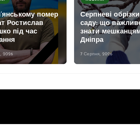
м’янському помер
Серпневі обрізк
ат Ростислав
саду: що важлив
ко під час
знати мешканця
ання
Дніпра
, 2026
7 Серпня, 2026