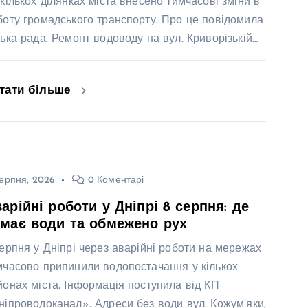
 кількох ділянках міста внесено тимчасові зміни в
боту громадського транспорту. Про це повідомила
ська рада. Ремонт водоводу на вул. Криворізькій…
тати більше
ерпня, 2026
0 Коментарі
арійні роботи у Дніпрі 8 серпня: де
має води та обмежено рух
серпня у Дніпрі через аварійні роботи на мережах
мчасово припинили водопостачання у кількох
йонах міста. Інформація поступила від КП
ніпроводоканал». Адреси без води вул. Кожум’яки,