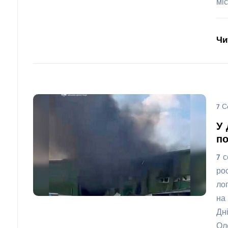
мі
Чи
7 С
У 
по
7 
ро
ло
на
Дн
Ол