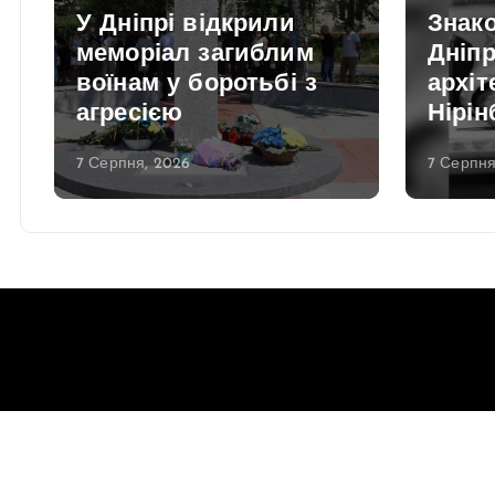
р
У Дніпрі відкрили
Знако
меморіал загиблим
Дніпр
воїнам у боротьбі з
архі
агресією
Нірін
7 Серпня, 2026
7 Серпня
Copyright © 2026 Gorsovet