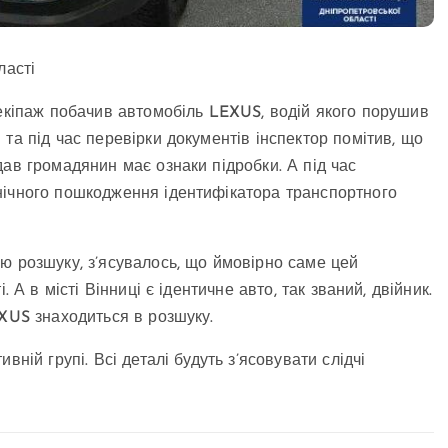
ласті
 екіпаж побачив автомобіль LEXUS, водій якого порушив
та під час перевірки документів інспектор помітив, що
ав громадянин має ознаки підробки. А під час
нічного пошкодження ідентифікатора транспо
ртного
ю розшуку, з’ясувалось, що ймовірно саме цей
 А в місті Вінниці є ідентичне авто, так званий, двійник.
EXUS знаходиться в розшуку.
ній групі. Всі деталі будуть з’ясовувати слідчі