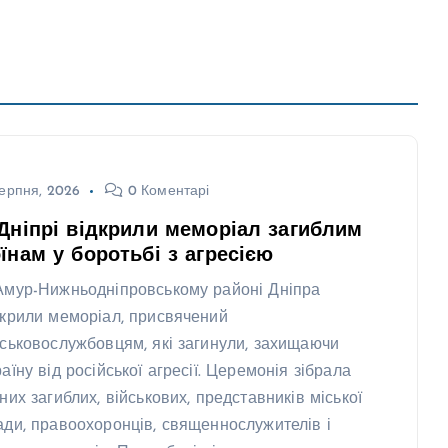
ерпня, 2026
0 Коментарі
Дніпрі відкрили меморіал загиблим
їнам у боротьбі з агресією
Амур-Нижньодніпровському районі Дніпра
дкрили меморіал, присвячений
йськовослужбовцям, які загинули, захищаючи
аїну від російської агресії. Церемонія зібрала
дних загиблих, військових, представників міської
ади, правоохоронців, священнослужителів і