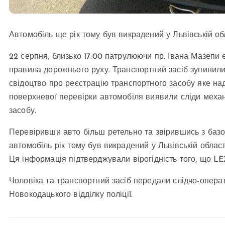
Автомобіль ще рік тому був викрадений у Львівській об
22 серпня, близько 17:00 патрулюючи пр. Івана Мазепи
правила дорожнього руху. Транспортний засіб зупинили 
свідоцтво про реєстрацію транспортного засобу яке над
поверхневої перевірки автомобіля виявили сліди меха
засобу.
Перевіривши авто більш ретельно та звірившись з базо
автомобіль рік тому був викрадений у Львівській області.
Ця інформація підтверджували вірогідність того, що L
Чоловіка та транспортний засіб передали слідчо-оператив
Новокодацького відділку поліції.