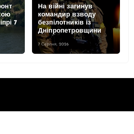
онт
На війні загинув
кою
командир взводу
іпрі 7
безпілотників із
Дніпропетровщини
7 Серпня, 2026
Повернутись до верху