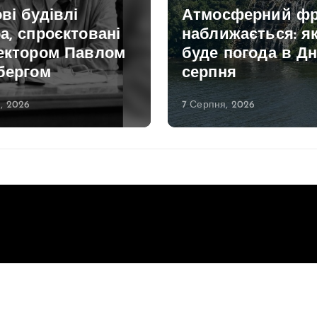
ві будівлі
Атмосферний фр
а, спроєктовані
наближається: я
тектором Павлом
буде погода в Дн
бергом
серпня
, 2026
7 Серпня, 2026