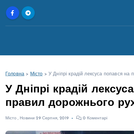
П
е
р
е
й
т
и
д
о
Головна
>
Місто
>
У Дніпрі крадій лексуса попався на
в
м
У Дніпрі крадій лексус
і
правил дорожнього ру
с
т
у
Місто
,
Новини
29 Серпня, 2019
0 Коментарі