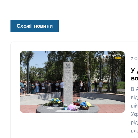
Схожі новини
7 С
У 
во
В 
ві
ві
Укр
рі
вл