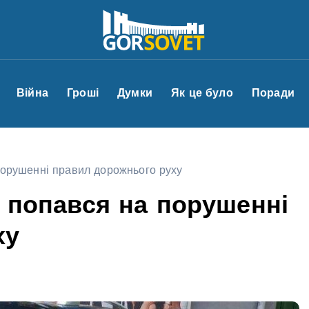
Війна
Гроші
Думки
Як це було
Поради
 порушенні правил дорожнього руху
а попався на порушенні
ху