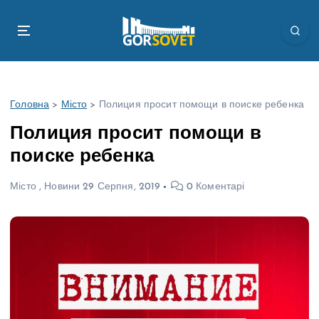
П
е
р
е
й
т
Головна
>
Місто
>
Полиция просит помощи в поиске ребенка
и
д
Полиция просит помощи в
о
поиске ребенка
в
м
Місто
,
Новини
29 Серпня, 2019
0 Коментарі
і
с
т
у