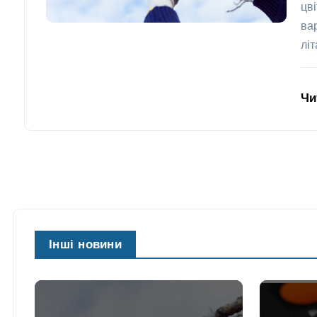
цв
ва
лі
Чи
Інші новини