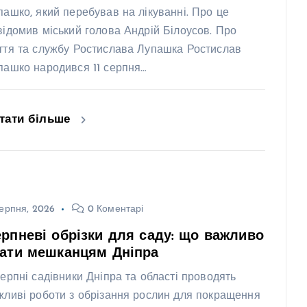
пашко, який перебував на лікуванні. Про це
відомив міський голова Андрій Білоусов. Про
ття та службу Ростислава Лупашка Ростислав
пашко народився 11 серпня…
тати більше
ерпня, 2026
0 Коментарі
рпневі обрізки для саду: що важливо
нати мешканцям Дніпра
серпні садівники Дніпра та області проводять
жливі роботи з обрізання рослин для покращення