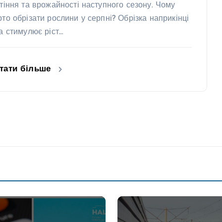
ітіння та врожайності наступного сезону. Чому
рто обрізати рослини у серпні? Обрізка наприкінці
та стимулює ріст…
тати більше