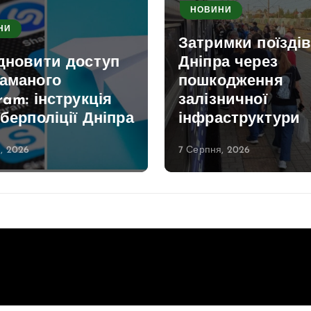
НОВИНИ
НИ
Затримки поїздів
ідновити доступ
Дніпра через
ламаного
пошкодження
ram: інструкція
залізничної
іберполіції Дніпра
інфраструктури
, 2026
7 Серпня, 2026