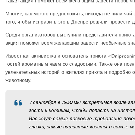
Такая акция поможет всем желающим завести необычн
Многие, как можно предположить, никогда не пили чай 
того, чтобы исправить это в Днепре решили провести 
Среди организаторов выступили представители приюта 
акция поможет всем желающим завести необычные зна
Известная активистка и основатель приюта «Dniproani
гостей ароматным чаем со сладостями. Также она поз
увлекательных историй о жителях приюта и подробно 
животному.
4 сентября в 15:50 мы встретимся возле г
гости к котикам, чтобы попасть на настоя
Вас ждут самые ласковые требования поче
глазки, самые пушистые хвосты и самые мя