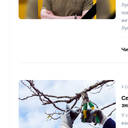
Лу
по
жи
Лу
Чи
7 С
Се
з
У 
ва