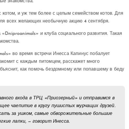
ые знакомства.
с котом, и уж тем более с целым семейством котов. Для
для всех желающих необычную акцию 4 сентября.
«Dniproanimals» и клуба социального развития. Такая
комства.
mals» во время встречи Инесса Капинус побалует
накомит с каждым питомцем, расскажет много
объяснит, как помочь бездомному или попавшему в беду
лавного входа в ТРЦ «Приозерный» и отправимся в
щее чаепитие в кругу пушистых мурчащих друзей.
сать за ушком, самые обворожительные большие
гкие лапки, — говорит Инесса.