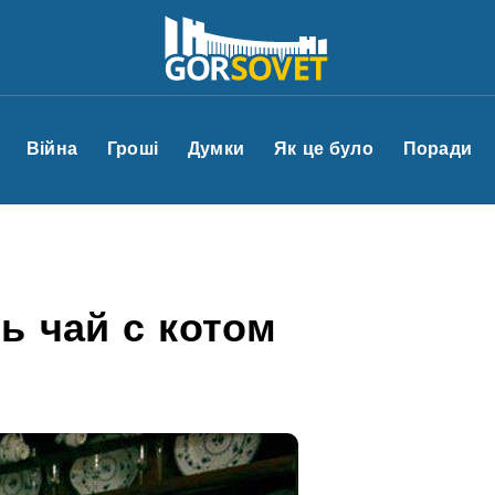
Війна
Гроші
Думки
Як це було
Поради
ь чай с котом