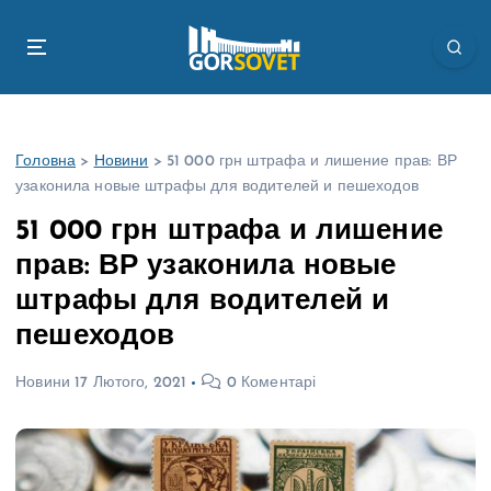
П
е
р
е
й
т
Головна
>
Новини
>
51 000 грн штрафа и лишение прав: ВР
и
узаконила новые штрафы для водителей и пешеходов
д
о
51 000 грн штрафа и лишение
в
прав: ВР узаконила новые
м
і
штрафы для водителей и
с
пешеходов
т
у
Новини
17 Лютого, 2021
0 Коментарі