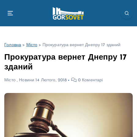
П
е
р
е
й
т
Головна
>
Місто
>
Прокуратура вернет Днепру 17 зданий
и
д
Прокуратура вернет Днепру 17
о
зданий
в
м
Місто
,
Новини
14 Лютого, 2018
0 Коментарі
і
с
т
у