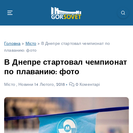
П
е
р
е
й
т
Головна
>
Місто
>
В Днепре стартовал чемпионат по
и
плаванию: фото
д
о
В Днепре стартовал чемпионат
в
по плаванию: фото
м
і
Місто
,
Новини
14 Лютого, 2018
0 Коментарі
с
т
у