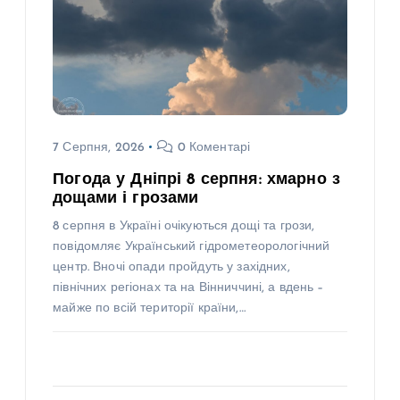
7 Серпня, 2026
0 Коментарі
Погода у Дніпрі 8 серпня: хмарно з
дощами і грозами
8 серпня в Україні очікуються дощі та грози,
повідомляє Український гідрометеорологічний
центр. Вночі опади пройдуть у західних,
північних регіонах та на Вінниччині, а вдень –
майже по всій території країни,…