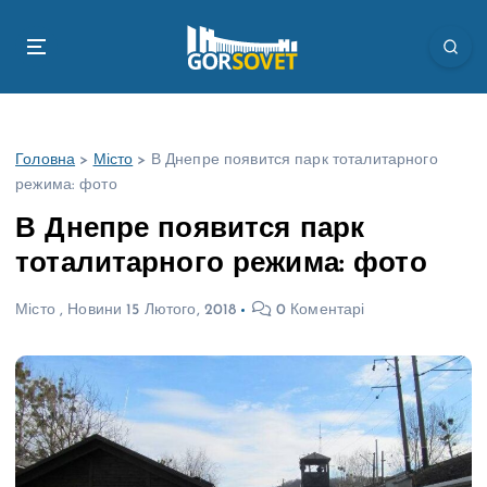
П
е
р
е
й
т
Головна
>
Місто
>
В Днепре появится парк тоталитарного
и
режима: фото
д
о
В Днепре появится парк
в
тоталитарного режима: фото
м
і
Місто
,
Новини
15 Лютого, 2018
0 Коментарі
с
т
у