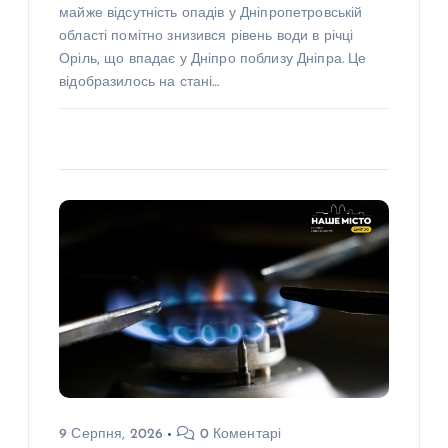
майже відсутність опадів у Дніпропетровській
області помітно знизився рівень води в річці
Оріль, що впадає у Дніпро поблизу Дніпра. Це
відобразилось на стані…
9 Серпня, 2026
0 Коментарі