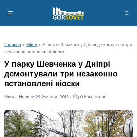
П
е
р
е
й
т
Головна
>
Місто
>
У парку Шевченка у Дніпрі демонтували три
и
незаконно встановлені кіоски
д
о
У парку Шевченка у Дніпрі
в
демонтували три незаконно
м
і
встановлені кіоски
с
т
Місто
,
Новини
29 Жовтня, 2019
0 Коментарі
у