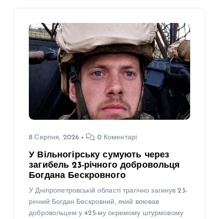
8 Серпня, 2026
0 Коментарі
У Вільногірську сумують через
загибель 23-річного добровольця
Богдана Бескровного
У Дніпропетровській області трагічно загинув 23-
річний Богдан Бескровний, який воював
добровольцем у 425-му окремому штурмовому