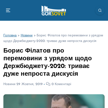
П
е
р
е
й
т
Головна
>
Новини
>
Борис Філатов про перемовини з урядом
и
щодо Держбюджету-2020: триває дуже непроста дискусія
д
о
Борис Філатов про
в
перемовини з урядом щодо
м
і
Держбюджету-2020: триває
с
дуже непроста дискусія
т
у
Новини
29 Жовтня, 2019
0 Коментарі