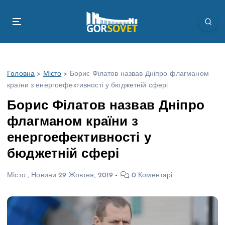
П
е
р
е
й
т
Головна
>
Місто
>
Борис Філатов назвав Дніпро флагманом
и
країни з енергоефективності у бюджетній сфері
д
о
Борис Філатов назвав Дніпро
в
флагманом країни з
м
і
енергоефективності у
с
бюджетній сфері
т
у
Місто
,
Новини
29 Жовтня, 2019
0 Коментарі