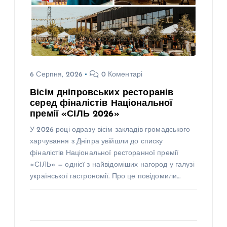
6 Серпня, 2026
0 Коментарі
Вісім дніпровських ресторанів
серед фіналістів Національної
премії «СІЛЬ 2026»
У 2026 році одразу вісім закладів громадського
харчування з Дніпра увійшли до списку
фіналістів Національної ресторанної премії
«СІЛЬ» — однієї з найвідоміших нагород у галузі
української гастрономії. Про це повідомили…