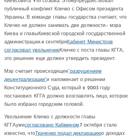
Киевсовета VIII созыва. Этомупредшествовал
публичный конфликт Кличко с Офисом президента
Украины. В команде главы государства считают, что
Кличко не должен занимать две должности– мэра
Киева и главыКиевской городской государственной
администрации.4 сентября
Кабинет Министров
согласовал увольнение
Кличко с поста главы КГГА,
это решение еще должен утвердить президент.
Мэр считает происходящее
“разрушением
децентрализации”
и напоминает о решении
Конституционного Суда, который в 2003 году
постановил: КГГА должно возглавлять лицо, которое
было избрано городским головой.
Увольнение Кличко с должности главы
КГГАуже
согласовано Кабмином
.7 октября стало
известно, что
Ткаченко подал декларацию
о доходах