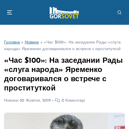
П
е
р
е
й
т
Головна
>
Новини
>
«Час $100»: На заседании Рады «слуга
и
народа» Яременко договаривался о встрече с проституткой
д
о
«Час $100»: На заседании Рады
в
«слуга народа» Яременко
м
і
договаривался о встрече с
с
проституткой
т
у
Новини
30 Жовтня, 2019
0 Коментарі