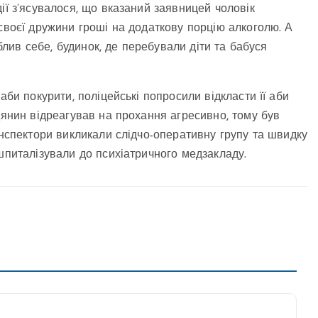
ії з’ясувалося, що вказаний заявницей чолові
к
своєї дружини гроші на додаткову порцію алкоголю. А
облив себе, будинок, де перебували діти та бабуся
аби покурити, поліцейські попросили відкласти її аби
дянин відреагував на прохання агресивно, тому був
інспектори викликали слідчо-оперативну групу та швидку
шпиталізували до психіатричного медзакладу.