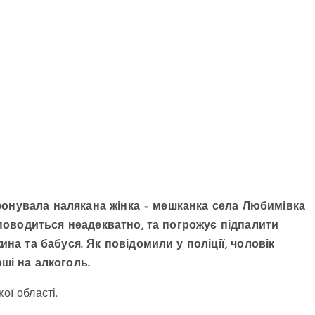
лефонувала налякана жінка – мешканка села Любимівка
 поводиться неадекватно, та погрожує підпалити
на та бабуся. Як повідомили у поліції, чоловік
ші на алкоголь.
ої області.