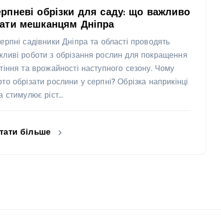
рпневі обрізки для саду: що важливо
нати мешканцям Дніпра
серпні садівники Дніпра та області проводять
жливі роботи з обрізання рослин для покращення
ітіння та врожайності наступного сезону. Чому
рто обрізати рослини у серпні? Обрізка наприкінці
та стимулює ріст…
тати більше