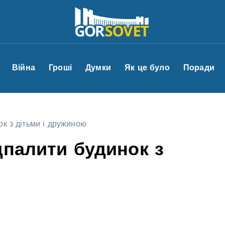
Війна
Гроші
Думки
Як це було
Поради
ок з дітьми і дружиною
дпалити будинок з