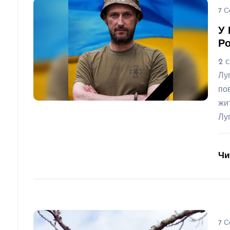
7 С
У 
Ро
2 
Лу
по
жи
Лу
Чи
7 С