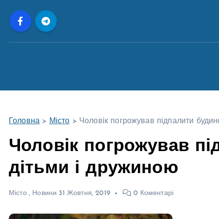
П
е
р
е
й
т
и
д
о
Головна
>
Місто
>
Чоловік погрожував підпалити будин
в
м
Чоловік погрожував пі
і
дітьми і дружиною
с
т
у
Місто
,
Новини
31 Жовтня, 2019
0 Коментарі