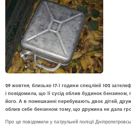
29 жовтня, близько 17-ї години спецлінії 102 зате
і повідомила, що її сусід облив будинок бензином,
його. А в помешканні перебувають двоє дітей, дружи
облив себе бензином тому, що дружина не дала гро
Про це повідомили у патрульній поліції Дніпропетровськ