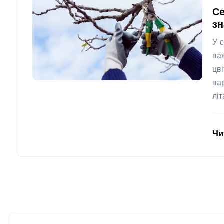
Се
з
У 
ва
цв
ва
лі
Чи