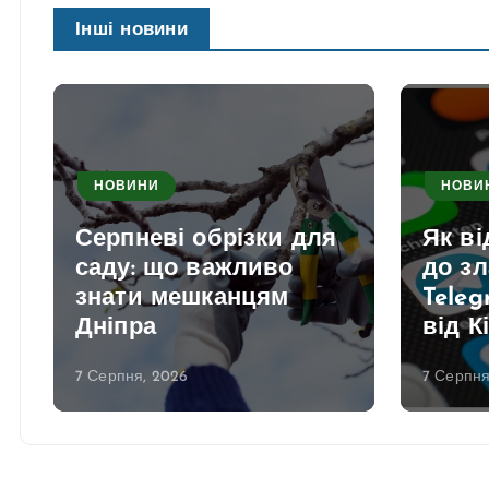
Інші новини
НОВИНИ
НОВИ
Серпневі обрізки для
Як в
саду: що важливо
до з
знати мешканцям
Teleg
Дніпра
від К
7 Серпня, 2026
7 Серпня