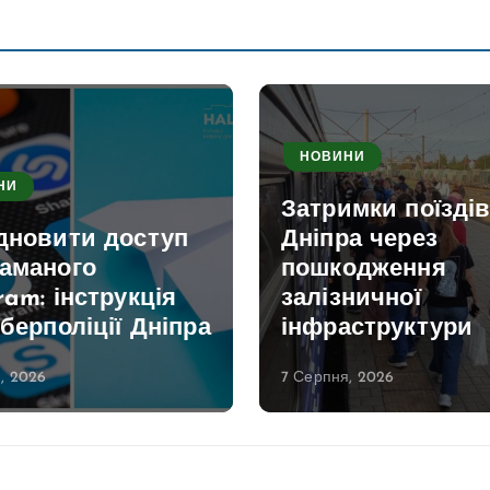
НОВИНИ
НИ
Затримки поїздів
ідновити доступ
Дніпра через
ламаного
пошкодження
ram: інструкція
залізничної
іберполіції Дніпра
інфраструктури
, 2026
7 Серпня, 2026