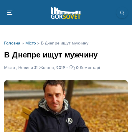
П
е
р
е
й
т
Головна
>
Місто
>
В Днепре ищут мужчину
и
д
В Днепре ищут мужчину
о
в
Місто
,
Новини
31 Жовтня, 2019
0 Коментарі
м
і
с
т
у