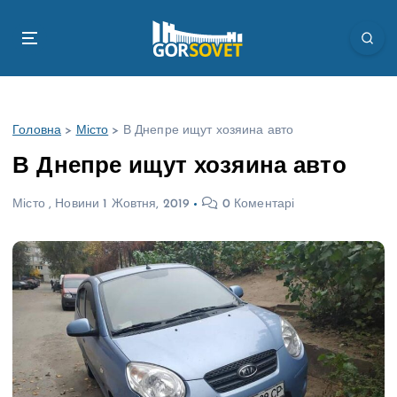
П
е
р
е
й
т
Головна
>
Місто
>
В Днепре ищут хозяина авто
и
д
В Днепре ищут хозяина авто
о
в
Місто
,
Новини
1 Жовтня, 2019
0 Коментарі
м
і
с
т
у