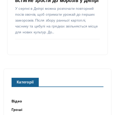
встигне зрости до морозів у Дніпрі
У серпні в Дніпрі можна розпочати повторний
посів овочів, щоб отримати урожай до перших
заморозків. Після збору ранньої картоплі,
часнику та цибулі на грядках звільняється місце
для нових культур. До…
Категорії
Відео
Гроші