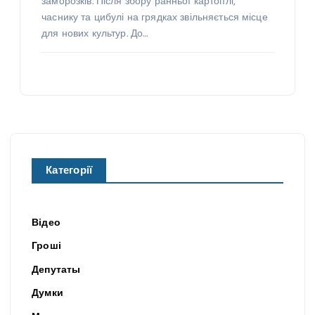
заморозків. Після збору ранньої картоплі,
часнику та цибулі на грядках звільняється місце
для нових культур. До…
Категорії
Відео
Гроші
Депутаты
Думки