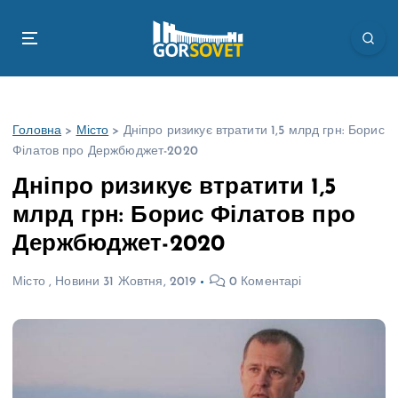
П
е
р
е
й
т
Головна
>
Місто
>
Дніпро ризикує втратити 1,5 млрд грн: Борис
и
Філатов про Держбюджет-2020
д
о
Дніпро ризикує втратити 1,5
в
млрд грн: Борис Філатов про
м
і
Держбюджет-2020
с
т
Місто
,
Новини
31 Жовтня, 2019
0 Коментарі
у