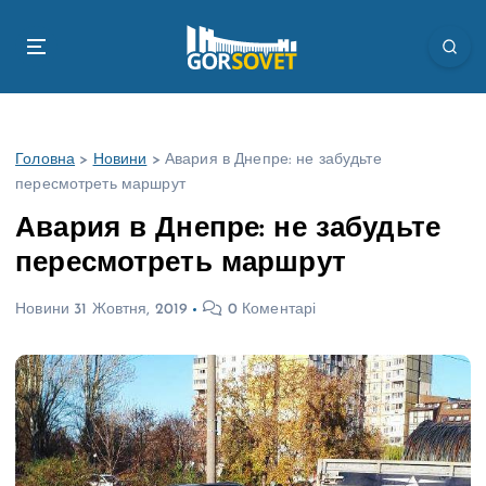
П
е
р
е
й
т
Головна
>
Новини
>
Авария в Днепре: не забудьте
и
пересмотреть маршрут
д
о
Авария в Днепре: не забудьте
в
пересмотреть маршрут
м
і
Новини
31 Жовтня, 2019
0 Коментарі
с
т
у