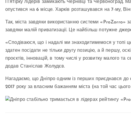
П’ятірку лідерів замикають Чернівці та Червоноград. Ма
опустився на 6 місце. Харків розташувався на 7-му, Він
Так, міста завдяки використанню системи «ProZorro» за
завдяки малій приватизації. Це найбільш потужне джер
«Сподіваюся, що і надалі ми знаходитимемося у топі ць
здатен посідати не тільки другу позицію, а й першу, ос
проєктів, інновацій, в тому числі у розвитку малого та
додав Станіслав Жолудєв.
Нагадаємо, що Дніпро одним із перших приєднався до с
2017 року за власним бажанням міста (на той час цього