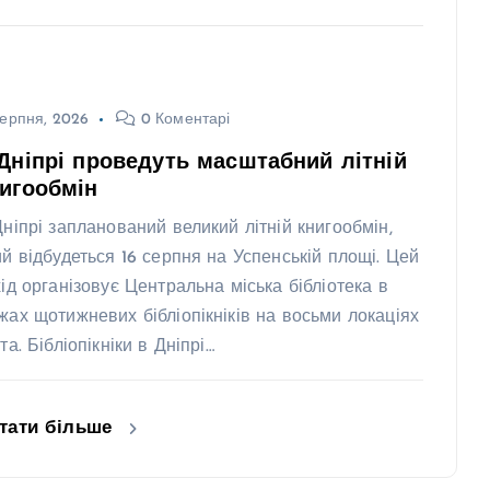
ерпня, 2026
0 Коментарі
Дніпрі проведуть масштабний літній
игообмін
Дніпрі запланований великий літній книгообмін,
ий відбудеться 16 серпня на Успенській площі. Цей
хід організовує Центральна міська бібліотека в
жах щотижневих бібліопікніків на восьми локаціях
та. Бібліопікніки в Дніпрі…
тати більше