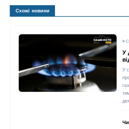
Схожі новини
9 С
У 
ві
У 
пр
га
ти
де
Чи