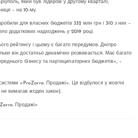
ріуполь, який був лідером у другому кварталі,
ниця – на 10-му.
робили для власних бюджетів 332 млн грн і 310 з них –
ело додаткових надходжень у 2019 році.
ого рейтингу і цьому є багато передумов. Дніпро
кільки він достатньо динамічно розвивається. Має багато
 середнього бізнесу та партиципаторних бюджетів», –
истеми «ProZorro. Продажі». Це відбулося у жовтні
 не вимагав жоден закон).