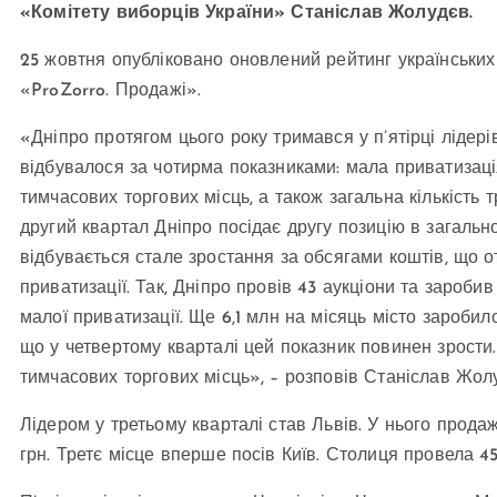
«Комітету виборців України» Станіслав Жолудєв.
25 жовтня опубліковано оновлений рейтинг українських
«ProZorro. Продажі».
«Дніпро протягом цього року тримався у п’ятірці лідер
відбувалося за чотирма показниками: мала приватизаці
тимчасових торгових місць, а також загальна кількість т
другий квартал Дніпро посідає другу позицію в загальн
відбувається стале зростання за обсягами коштів, що 
приватизації. Так, Дніпро провів 43 аукціони та заробив
малої приватизації. Ще 6,1 млн на місяць місто зароби
що у четвертому кварталі цей показник повинен зрости.
тимчасових торгових місць», – розповів Станіслав Жол
Лідером у третьому кварталі став Львів. У нього продаж
грн. Третє місце вперше посів Київ. Столиця провела 45