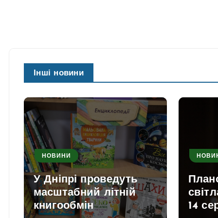
Інші новини
НОВИНИ
НОВИ
У Дніпрі проведуть
План
масштабний літній
світл
книгообмін
14 се