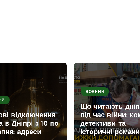
НОВИНИ
НИ
Що читають дні
ові відключення
під час війни: ко
а в Дніпрі з 10 по
детективи та
рпня: адреси
історичні роман