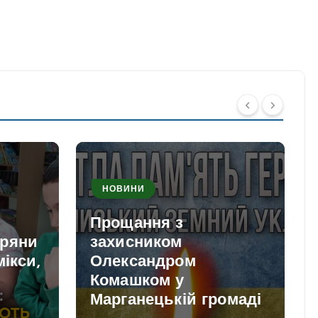
НОВИНИ
Прощання з
пряни
захисником
мікси,
Олександром
Комашком у
и
Марганецькій громаді