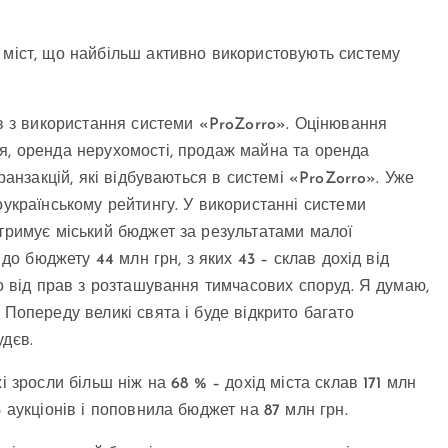
 міст, що найбільш активно використовують систему
ів з використання системи «ProZorro». Оцінювання
я, оренда нерухомості, продаж майна та оренда
ранзакцій, які відбуваються в системі «ProZorro». Уже
оукраїнському рейтингу. У використанні системи
отримує міський бюджет за результатами малої
 до бюджету 44 млн грн, з яких 43 – склав дохід від
ло від прав з розташування тимчасових споруд. Я думаю,
 Попереду великі свята і буде відкрито багато
удєв.
і зросли більш ніж на 68 % – дохід міста склав 171 млн
 аукціонів і поповнила бюджет на 87 млн грн.