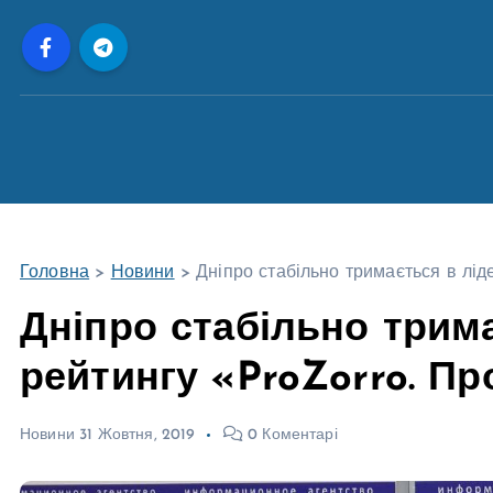
П
е
р
е
й
т
и
д
о
Головна
>
Новини
>
Дніпро стабільно тримається в лід
в
м
Дніпро стабільно трим
і
рейтингу «ProZorro. Пр
с
т
у
Новини
31 Жовтня, 2019
0 Коментарі