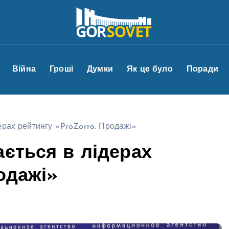
Війна
Гроші
Думки
Як це було
Поради
ерах рейтингу «ProZorro. Продажі»
ається в лідерах
одажі»