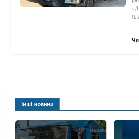
ра
«Д
11,
Чи
Інші новини