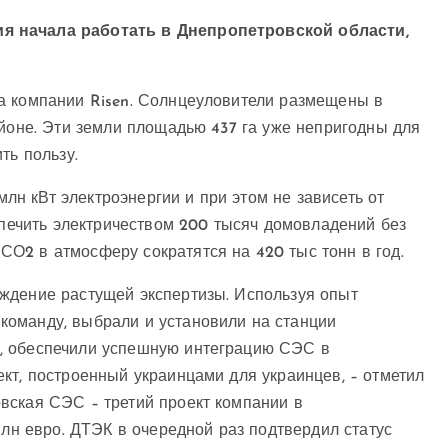
я начала работать в Днепропетровской области,
а компании Risen. Солнцеуловители размещены в
айоне. Эти земли площадью 437 га уже непригодны для
ть пользу.
н кВт электроэнергии и при этом не зависеть от
еспечить электричеством 200 тысяч домовладений без
О2 в атмосферу сократятся на 420 тыс тонн в год.
ждение растущей экспертизы. Используя опыт
команду, выбрали и установили на станции
, обеспечили успешную интеграцию СЭС в
кт, построенный украинцами для украинцев, – отметил
вская СЭС – третий проект компании в
млн евро. ДТЭК в очередной раз подтвердил статус