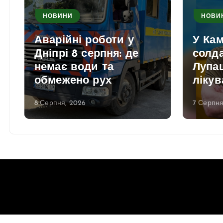
НОВИНИ
НОВИ
Аварійні роботи у
У Ка
Дніпрі 8 серпня: де
солд
немає води та
Лупаш
обмежено рух
лікув
8 Серпня, 2026
7 Серпня