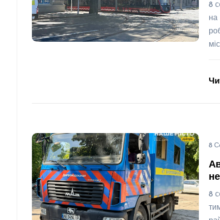
8 
на
ро
мі
Чи
8 С
Ав
не
8 
ти