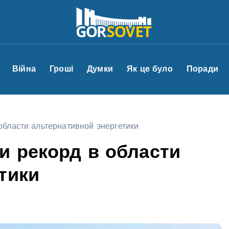
Війна
Гроші
Думки
Як це було
Поради
области альтернативной энергетики
и рекорд в области
тики