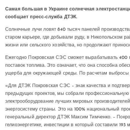
Самая большая в Украине солнечная электростанци
сообщает пресс-служба ДТЭК.
Солнечные лучи ловят 840 тысяч панелей производств
старом карьере, где добывали руду, в Никопольском р
жизни или сельского хозяйства, но продолжают приноси
Ежегодно Покровская СЭС сможет вырабатывать 400 мл
поставок топлива. Это означает, что она способна об
ущерба для окружающей среды. По расчетам выбросы С
«Для ДТЭК Покровская СЭС – знак качества и подтвер
предыдущих проектов, мы собрали профессиональную 
электрооборудование лучших мировых производителей
энергосистему страны. Это на 100% национальный прое
генеральный директор ДТЭК Максим Тимченко. – Покро
гелиоэнергетике, инвестиции в который составили 193 