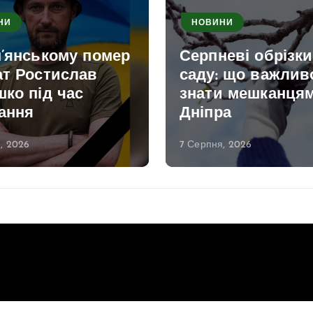
НИ
НОВИНИ
м’янському помер
Серпневі обрізк
ат Ростислав
саду: що важлив
ко під час
знати мешканця
ання
Дніпра
, 2026
7 Серпня, 2026