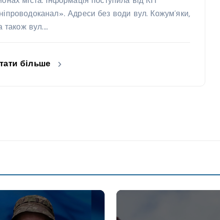
йонах міста. Інформація поступила від КП
ніпроводоканал». Адреси без води вул. Кожум’яки,
 а також вул.…
тати більше