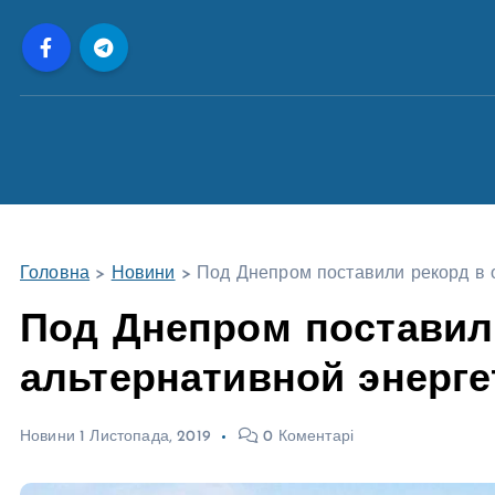
П
е
р
е
й
т
и
д
о
Головна
>
Новини
>
Под Днепром поставили рекорд в 
в
м
Под Днепром поставил
і
альтернативной энерге
с
т
у
Новини
1 Листопада, 2019
0 Коментарі