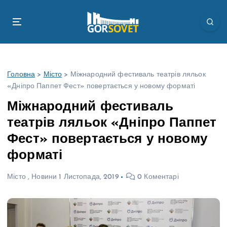
П
е
р
е
й
т
Головна
>
Місто
>
Міжнародний фестиваль театрів ляльок
и
«Дніпро Паппет Фест» повертається у новому форматі
д
о
Міжнародний фестиваль
в
театрів ляльок «Дніпро Паппет
м
і
Фест» повертається у новому
с
форматі
т
у
Місто
,
Новини
1 Листопада, 2019
0 Коментарі