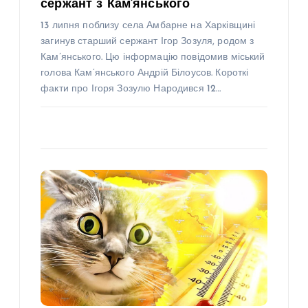
сержант з Кам’янського
13 липня поблизу села Амбарне на Харківщині
загинув старший сержант Ігор Зозуля, родом з
Кам’янського. Цю інформацію повідомив міський
голова Кам’янського Андрій Білоусов. Короткі
факти про Ігоря Зозулю Народився 12…