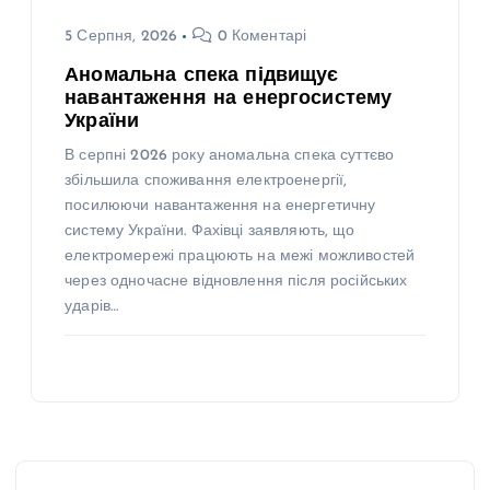
5 Серпня, 2026
0 Коментарі
Аномальна спека підвищує
навантаження на енергосистему
України
В серпні 2026 року аномальна спека суттєво
збільшила споживання електроенергії,
посилюючи навантаження на енергетичну
систему України. Фахівці заявляють, що
електромережі працюють на межі можливостей
через одночасне відновлення після російських
ударів…