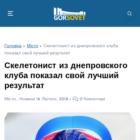
П
е
р
е
й
т
Головна
>
Місто
>
Скелетонист из днепровского клуба
и
показал свой лучший результат
д
о
Скелетонист из днепровского
в
клуба показал свой лучший
м
і
результат
с
т
Місто
,
Новини
16 Лютого, 2018
0 Коментарі
у