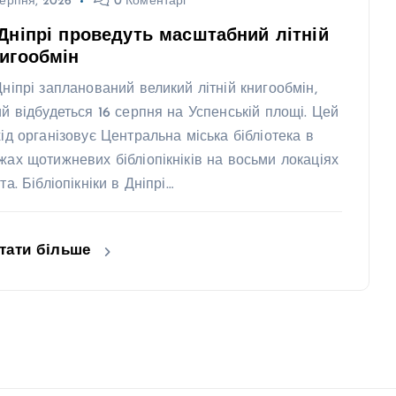
ерпня, 2026
0 Коментарі
Дніпрі проведуть масштабний літній
игообмін
Дніпрі запланований великий літній книгообмін,
ий відбудеться 16 серпня на Успенській площі. Цей
хід організовує Центральна міська бібліотека в
жах щотижневих бібліопікніків на восьми локаціях
та. Бібліопікніки в Дніпрі…
тати більше