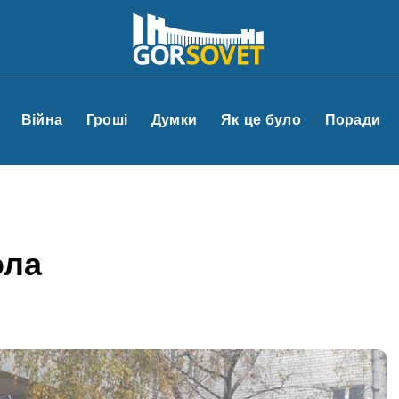
Війна
Гроші
Думки
Як це було
Поради
ола