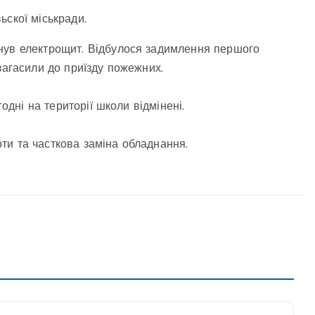
ьскої міськради.
нув електрощит. Відбулося задимлення першого
загасили до приїзду пожежних.
годні на території школи відмінені.
ти та часткова заміна обладнання.