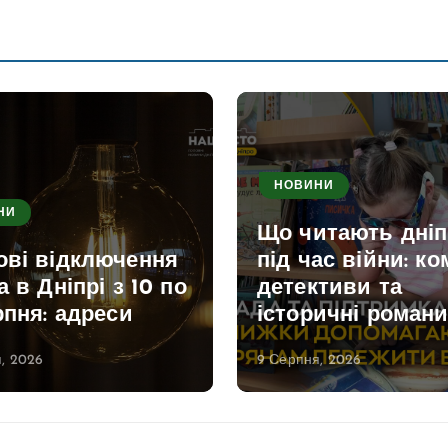
НОВИНИ
НИ
Що читають дні
ові відключення
під час війни: ко
а в Дніпрі з 10 по
детективи та
рпня: адреси
історичні роман
, 2026
9 Серпня, 2026