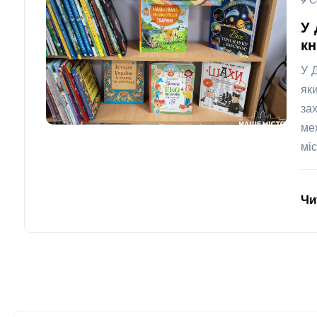
9 С
У 
кн
У 
як
за
ме
міс
Чи