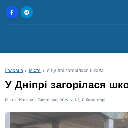
П
е
р
е
й
т
и
д
о
Головна
>
Місто
>
У Дніпрі загорілася школа
в
м
У Дніпрі загорілася шк
і
с
Місто
,
Новини
1 Листопада, 2019
0 Коментарі
т
у