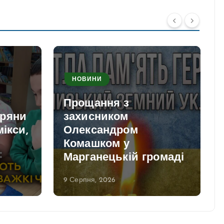
НОВИНИ
Прощання з
пряни
захисником
мікси,
Олександром
Комашком у
и
Марганецькій громаді
9 Серпня, 2026