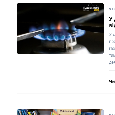
9 С
У 
ві
У 
пр
га
ти
де
Чи