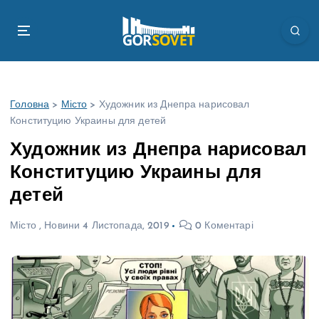
П
е
р
е
й
т
Головна
>
Місто
>
Художник из Днепра нарисовал
и
Конституцию Украины для детей
д
о
Художник из Днепра нарисовал
в
Конституцию Украины для
м
і
детей
с
т
Місто
,
Новини
4 Листопада, 2019
0 Коментарі
у