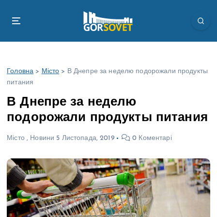
П
е
р
е
й
т
Головна
>
Місто
>
В Днепре за неделю подорожали продукты
и
питания
д
о
В Днепре за неделю
в
подорожали продукты питания
м
і
Місто
,
Новини
5 Листопада, 2019
0 Коментарі
с
т
у