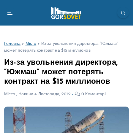
П
е
р
е
й
т
Головна
>
Місто
>
Из-за увольнения директора, “Южмаш”
и
может потерять контракт на $15 миллионов
д
о
Из-за увольнения директора,
в
“Южмаш” может потерять
м
і
контракт на $15 миллионов
с
т
Місто
,
Новини
4 Листопада, 2019
0 Коментарі
у