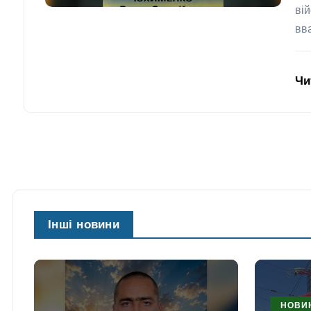
ві
вв
Чи
Інші новини
НОВИ