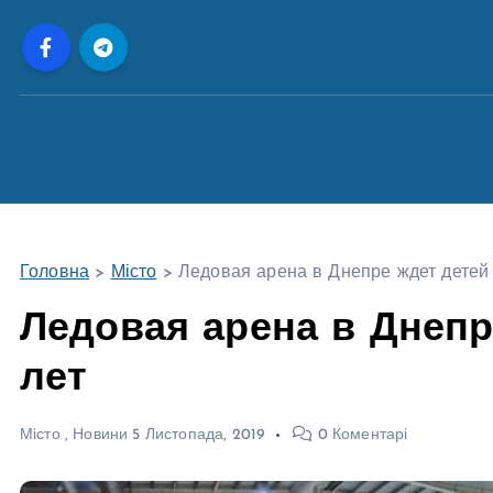
П
е
р
е
й
т
и
д
о
Головна
>
Місто
>
Ледовая арена в Днепре ждет детей о
в
м
Ледовая арена в Днепре
і
лет
с
т
у
Місто
,
Новини
5 Листопада, 2019
0 Коментарі