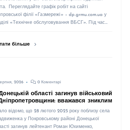
ста. Переглядайте графік робіт на сайті
іпровської філії «Газмережі» – dp.grmu.com.ua у
зділі «Технічне обслуговування ВБСГ». Під час…
тати більше
ерпня, 2026
0 Коментарі
Донецькій області загинув військовий
Дніпропетровщини: вважався зниклим
ало відомо, що 28 лютого 2025 року поблизу села
здвиженка у Покровському районі Донецької
ласті загинув лейтенант Роман Юхименко,