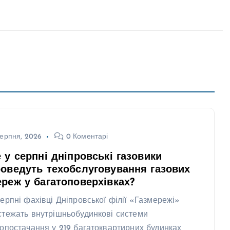
ерпня, 2026
0 Коментарі
 у серпні дніпровські газовики
оведуть техобслуговування газових
реж у багатоповерхівках?
серпні фахівці Дніпровської філії «Газмережі»
стежать внутрішньобудинкові системи
зопостачання у 219 багатоквартирних будинках