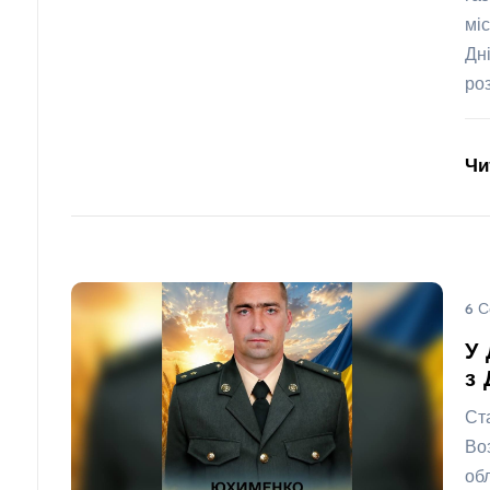
мі
Дн
ро
Чи
6 С
У 
з 
Ст
Во
об