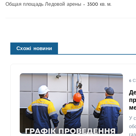
Общая площадь Ледовой арены – 3500 кв. м.
Схожі новини
6 С
Де
пр
ме
У 
об
га