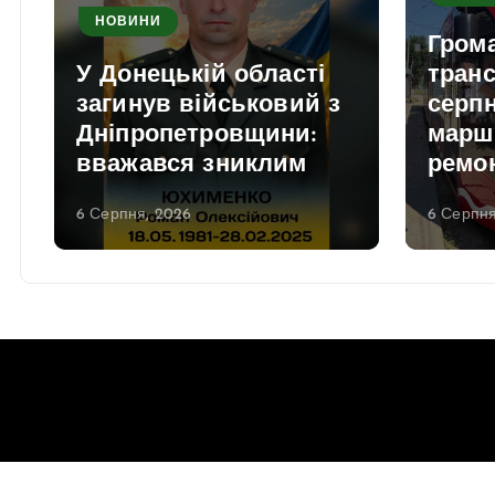
НОВИНИ
Гром
У Донецькій області
транс
загинув військовий з
серпн
Дніпропетровщини:
марш
вважався зниклим
ремо
6 Серпня, 2026
6 Серпня