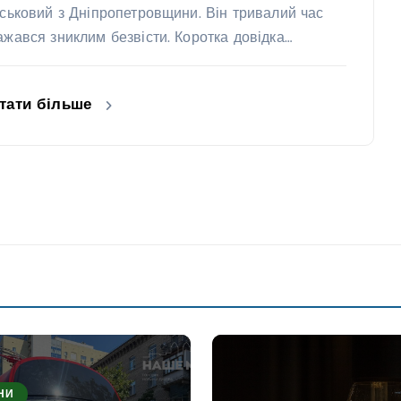
йськовий з Дніпропетровщини. Він тривалий час
ажався зниклим безвісти. Коротка довідка…
тати більше
НИ