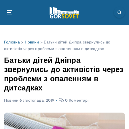
П
е
р
е
й
т
Головна
>
Новини
>
Батьки дітей Дніпра звернулись до
и
активістів через проблеми з опаленням в дитсадках
д
о
Батьки дітей Дніпра
в
звернулись до активістів через
м
і
проблеми з опаленням в
с
дитсадках
т
у
Новини
6 Листопада, 2019
0 Коментарі