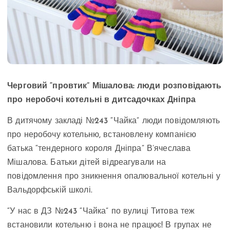
Черговий “провтик” Мішалова: люди розповідають
про неробочі котельні в дитсадочках Дніпра
В дитячому закладі №243 “Чайка” люди повідомляють
про неробочу котельню, встановлену компанією
батька “тендерного короля Дніпра” В’ячеслава
Мішалова. Батьки дітей відреагували на
повідомлення про зникнення опалювальної котельні у
Вальдорфській школі.
“У нас в ДЗ №243 “Чайка” по вулиці Титова теж
встановили котельню і вона не працює! В групах не