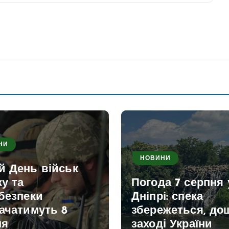
НИ
НОВИНИ
й День військ
ку та
Погода 7 серпня 
безпеки
Дніпрі: спека
ачатимуть 8
збережеться, дощ
ня
заході України