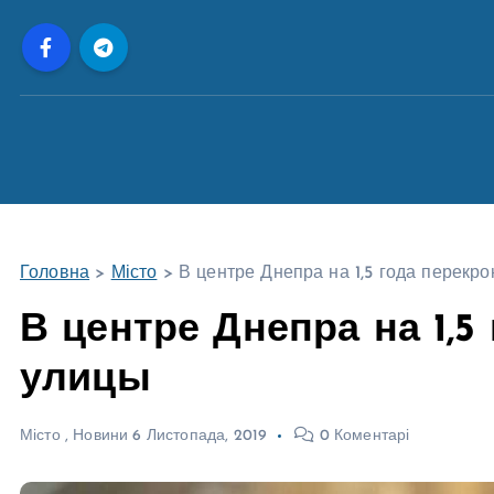
П
е
р
е
й
т
и
д
о
Головна
>
Місто
>
В центре Днепра на 1,5 года перекр
в
м
В центре Днепра на 1,5
і
улицы
с
т
у
Місто
,
Новини
6 Листопада, 2019
0 Коментарі