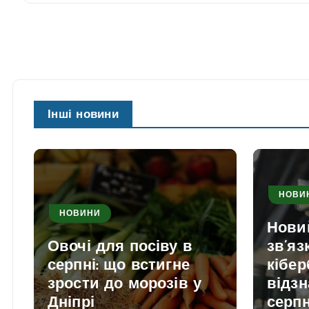
Інші новини
НОВИ
НОВИНИ
Нови
Овочі для посіву в
зв’яз
серпні: що встигне
кібер
зрости до морозів у
відзн
Дніпрі
серп