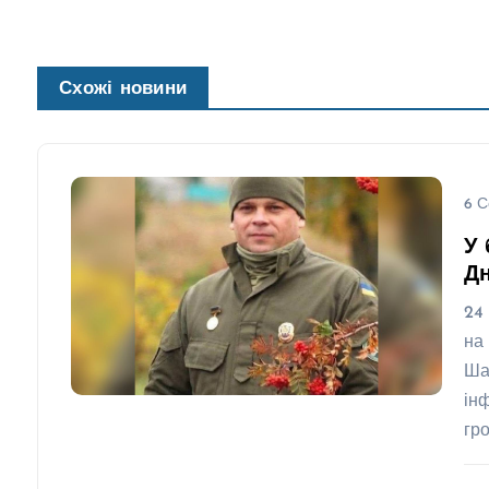
Схожі новини
6 С
У 
Д
24
на
Ша
ін
гр