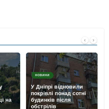
НОВИНИ
у
У Дніпрі відновили
покрівлі понад сотні
і на
будинків після
обстрілів