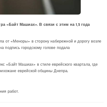
а «Байт Машиах». В связи с этим на 1,5 года
ала от «Меноры» в сторону набережной и дорогу возле
на подпись городскому голове подала
с «Байт Машиах» в стиле еврейского квартала, где
 прихожане еврейской общины Днепра
.
ния работ.