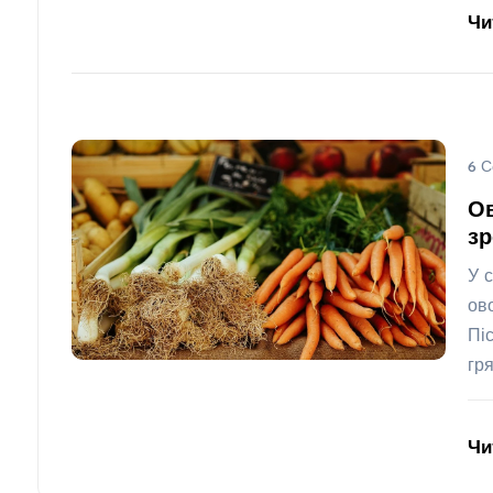
Чи
6 С
Ов
зр
У 
ов
Пі
гр
Чи