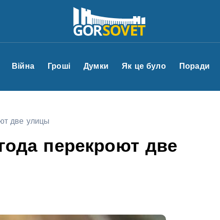
Війна
Гроші
Думки
Як це було
Поради
оют две улицы
 года перекроют две