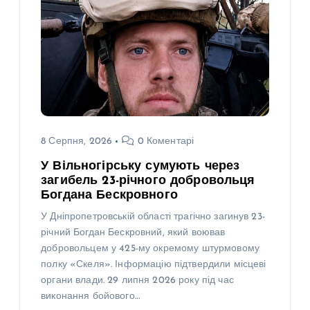
8 Серпня, 2026
0 Коментарі
У Вільногірську сумують через
загибель 23-річного добровольця
Богдана Бескровного
У Дніпропетровській області трагічно загинув 23-
річний Богдан Бескровний, який воював
добровольцем у 425-му окремому штурмовому
полку «Скеля». Інформацію підтвердили місцеві
органи влади. 29 липня 2026 року під час
виконання бойового…