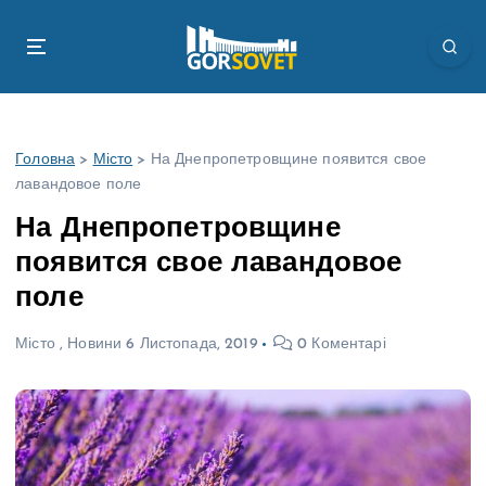
П
е
р
е
й
т
Головна
>
Місто
>
На Днепропетровщине появится свое
и
лавандовое поле
д
о
На Днепропетровщине
в
появится свое лавандовое
м
і
поле
с
т
Місто
,
Новини
6 Листопада, 2019
0 Коментарі
у