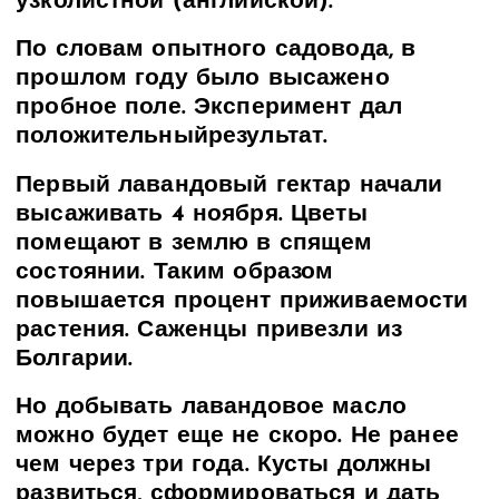
узколистной (английской).
По словам опытного садовода, в
прошлом году было высажено
пробное поле. Эксперимент дал
положительныйрезультат.
Первый лавандовый гектар начали
высаживать 4 ноября. Цветы
помещают в землю в спящем
состоянии. Таким образом
повышается процент приживаемости
растения. Саженцы привезли из
Болгарии.
Но добывать лавандовое масло
можно будет еще не скоро. Не ранее
чем через три года. Кусты должны
развиться, сформироваться и дать