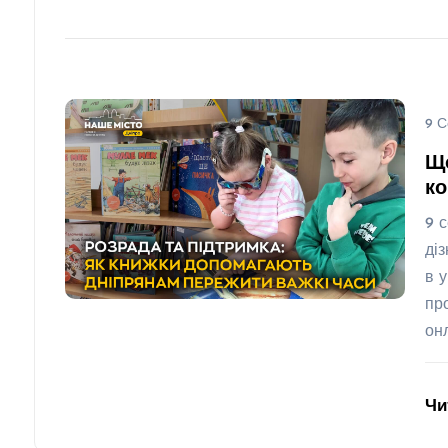
9 С
Що
ко
9 
ді
в 
пр
он
Чи