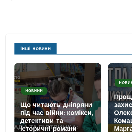
Інші новини
НОВИ
НОВИНИ
Прощ
Що читають дніпряни
захи
під час війни: комікси,
Олек
детективи та
Кома
історичні романи
Марга