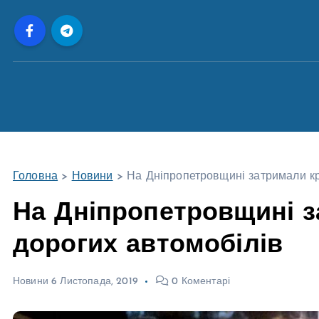
П
е
р
е
й
т
и
д
о
Головна
>
Новини
>
На Дніпропетровщині затримали кр
в
м
На Дніпропетровщині з
і
дорогих автомобілів
с
т
у
Новини
6 Листопада, 2019
0 Коментарі