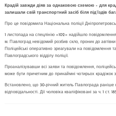
Крадій завжди діяв за однаковою схемою – для крад
залишали свій транспортний засіб біля під’їздів ба
Про це повідомила Національна поліції Дніпропетровськ
1 листопада на спецлінію «102» надійшло повідомлення 
м. Павлоград невідомий розбив скло, проник до автівки 
Поліцейські оперативно зреагували на повідомлення та
Павлоградського відділу поліції.
Проаналізувавши всі заяви та повідомлення, поліцейськ
може бути причетним до принаймні чотирьох крадіжок з 
Встановлено, що 30-річний житель Павлограда раніше 
відповідальності. Дії чоловіка кваліфіковані за ч. 1 ст. 