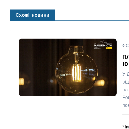
Схожі новини
9 С
Пл
10
У 
ві
пл
Ро
по
Чи