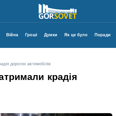
Війна
Гроші
Думки
Як це було
Поради
адія дорогих автомобілів
атримали крадія