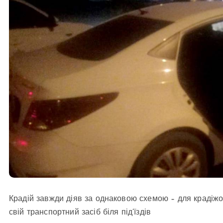
Крадій завжди діяв за однаковою схемою – для крадіжо
свій транспортний засіб біля під’їздів