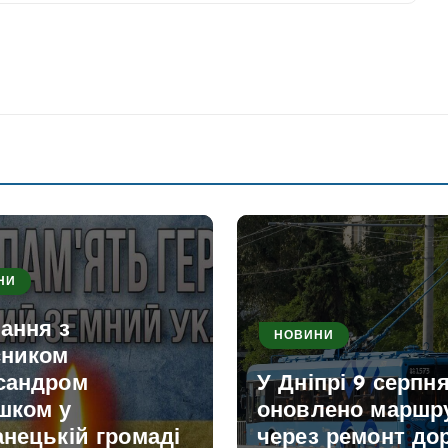
НИ
ання з
НОВИНИ
сником
сандром
У Дніпрі 9 серпн
шком у
оновлено маршр
нецькій громаді
через ремонт дор