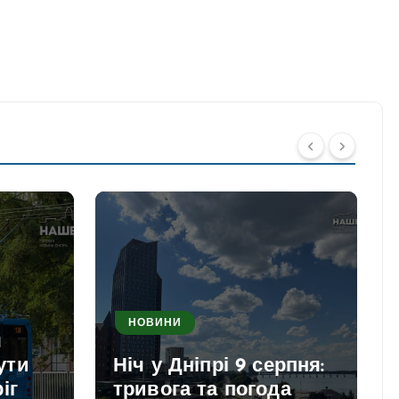
НОВИНИ
я
ути
Ніч у Дніпрі 9 серпня:
іг
тривога та погода