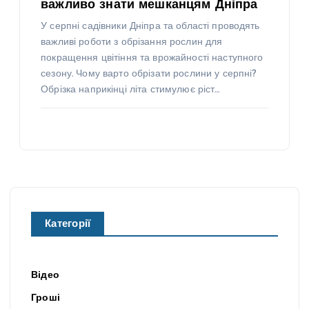
важливо знати мешканцям Дніпра
У серпні садівники Дніпра та області проводять
важливі роботи з обрізання рослин для
покращення цвітіння та врожайності наступного
сезону. Чому варто обрізати рослини у серпні?
Обрізка наприкінці літа стимулює ріст…
Категорії
Відео
Гроші