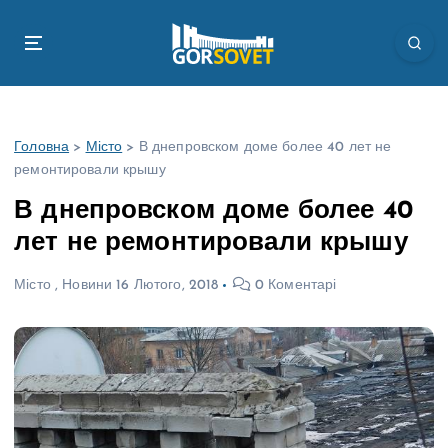
П
е
р
е
й
т
Головна
>
Місто
>
В днепровском доме более 40 лет не
и
ремонтировали крышу
д
о
В днепровском доме более 40
в
лет не ремонтировали крышу
м
і
Місто
,
Новини
16 Лютого, 2018
0 Коментарі
с
т
у