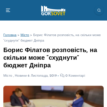
П
е
р
е
й
т
Головна
>
Місто
>
Борис Філатов розповість, на скільки може
и
“схуднути” бюджет Дніпра
д
о
Борис Філатов розповість, на
в
скільки може “схуднути”
м
і
бюджет Дніпра
с
т
Місто
,
Новини
6 Листопада, 2019
0 Коментарі
у