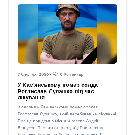
7 Серпня, 2026
0 Коментарі
У Кам’янському помер солдат
Ростислав Лупашко під час
лікування
2 серпня у Кам’янському помер солдат
Ростислав Лупашко, який перебував на лікуванні.
Про це повідомив міський голова Андрій
Білоусов. Про життя та службу Ростислава