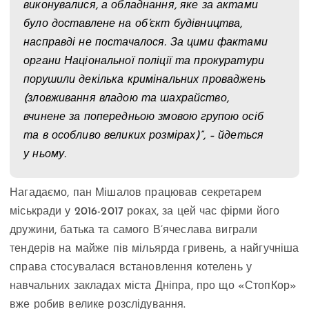
виконувалися, а обладнання, яке за актами
було доставлене на об’єкт будівництва,
насправді не постачалося. За цими фактами
органи Національної поліції та прокуратури
порушили декілька кримінальних проваджень
(зловживання владою та шахрайство,
вчинене за попередньою змовою групою осіб
та в особливо великих розмірах)”, – йдеться
у ньому.
Нагадаємо, пан Мішалов працював секретарем
міськради у 2016-2017 роках, за цей час фірми його
дружини, батька та самого В’ячеслава виграли
тендерів на майже пів мільярда гривень, а найгучніша
справа стосувалася встановлення котелень у
навчальних закладах міста Дніпра, про що «СтопКор»
вже робив велике розслідування.