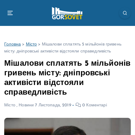
П
е
р
е
й
т
Головна
>
Місто
>
Мішалови сплатять 5 мільйонів гривень
и
місту: дніпровські активісти відстояли справедливість
д
о
Мішалови сплатять 5 мільйонів
в
гривень місту: дніпровські
м
і
активісти відстояли
с
справедливість
т
у
Місто
,
Новини
7 Листопада, 2019
0 Коментарі