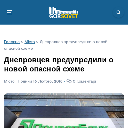
П
е
р
е
й
т
Головна
>
Місто
>
Днепровцев предупредили о новой
и
опасной схеме
д
о
Днепровцев предупредили о
в
новой опасной схеме
м
і
Місто
,
Новини
16 Лютого, 2018
0 Коментарі
с
т
у