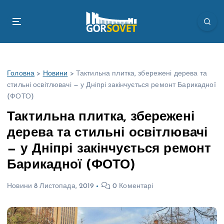
П
е
р
е
й
т
Головна
>
Новини
>
Тактильна плитка, збережені дерева та
и
стильні освітлювачі — у Дніпрі закінчується ремонт Барикадної
д
(ФОТО)
о
в
Тактильна плитка, збережені
м
дерева та стильні освітлювачі
і
с
— у Дніпрі закінчується ремонт
т
Барикадної (ФОТО)
у
Новини
8 Листопада, 2019
0 Коментарі