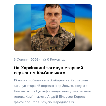
5 Серпня, 2026
0 Коментарі
На Харківщині загинув старший
сержант з Кам’янського
13 липня поблизу села Амбарне на Харківщині
загинув старший сержант Ігор Зозуля, родом з
Кам’янського. Цю інформацію повідомив міський
голова Кам’янського Андрій Білоусов. Короткі
факти про Ігоря Зозулю Народився 12…