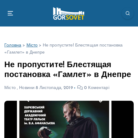
П
е
р
е
й
т
Головна
>
Місто
>
Не пропустите! Блестящая постановка
и
«Гамлет» в Днепре
д
о
Не пропустите! Блестящая
в
постановка «Гамлет» в Днепре
м
і
Місто
,
Новини
8 Листопада, 2019
0 Коментарі
с
т
у