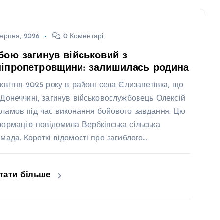
ерпня, 2026
0 Коментарі
бою загинув військовий з
ніпропетровщини: залишилась родина
 квітня 2025 року в районі села Єлизаветівка, що
 Донеччині, загинув військовослужбовець Олексій
ламов під час виконання бойового завдання. Цю
формацію повідомила Вербківська сільська
омада. Короткі відомості про загиблого…
тати більше