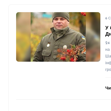
6 С
У 
Д
24
на
Ша
ін
гр
Чи