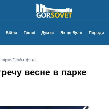
Війна
Гроші
Думки
Як це було
Поради
 парке Глобы: фото
речу весне в парке