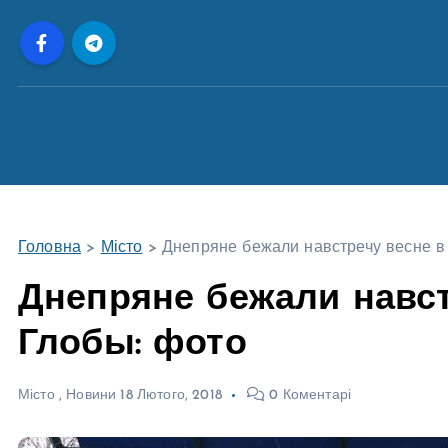
П
е
р
е
й
т
и
д
о
Головна
>
Місто
>
Днепряне бежали навстречу весне в
в
м
Днепряне бежали навст
і
Глобы: фото
с
т
у
Місто
,
Новини
18 Лютого, 2018
0 Коментарі