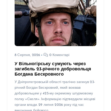
8 Серпня, 2026
0 Коментарі
У Вільногірську сумують через
загибель 23-річного добровольця
Богдана Бескровного
У Дніпропетровській області трагічно загинув 23-
річний Богдан Бескровний, який воював
добровольцем у 425-му окремому штурмовому
полку «Скеля». Інформацію підтвердили місцеві
органи влади. 29 липня 2026 року під час
виконання бойового…