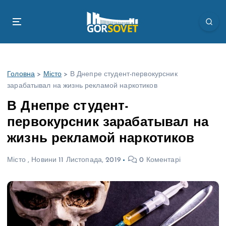
П
е
р
е
й
т
Головна
>
Місто
>
В Днепре студент-первокурсник
и
зарабатывал на жизнь рекламой наркотиков
д
о
В Днепре студент-
в
первокурсник зарабатывал на
м
і
жизнь рекламой наркотиков
с
т
Місто
,
Новини
11 Листопада, 2019
0 Коментарі
у